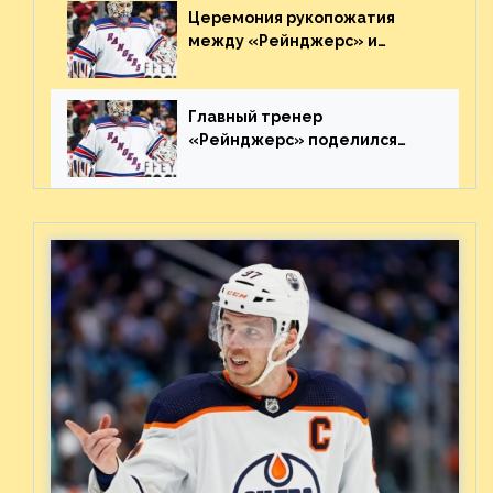
Церемония рукопожатия
между «Рейнджерс» и
«Каролиной» после 7-го
матча плей-офф. Видео
Главный тренер
«Рейнджерс» поделился
ожиданиями от
предстоящего финала
Востока с «Тампой»