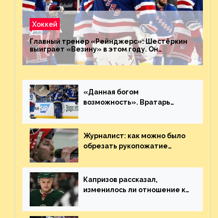
Хоккей
Главный тренер «Рейнджерс»: Шестёркин
выиграет «Везину» в этом году. Он
невероятен
«Данная богом
возможность». Вратарь
«Сент-Луиса» рассказал о
броске бутылкой в Кадри
Журналист: как можно было
обрезать рукопожатие
Георгиева и Деанджело?
Плохая работа, ESPN
Капризов рассказал,
изменилось ли отношение к
нему в НХЛ из-за ситуации на
Украине