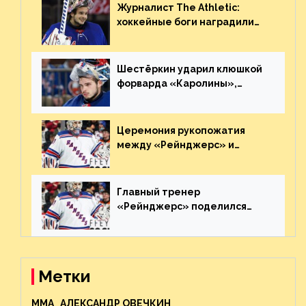
Журналист The Athletic:
хоккейные боги наградили
Шестёркина за стабильно
великолепную игру
Шестёркин ударил клюшкой
форварда «Каролины»,
агрессивно игравшего на
пятаке. Видео
Церемония рукопожатия
между «Рейнджерс» и
«Каролиной» после 7-го
матча плей-офф. Видео
Главный тренер
«Рейнджерс» поделился
ожиданиями от
предстоящего финала
Востока с «Тампой»
Метки
MMA
АЛЕКСАНДР ОВЕЧКИН