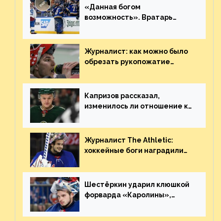
«Данная богом
возможность». Вратарь
«Сент-Луиса» рассказал о
броске бутылкой в Кадри
Журналист: как можно было
обрезать рукопожатие
Георгиева и Деанджело?
Плохая работа, ESPN
Капризов рассказал,
изменилось ли отношение к
нему в НХЛ из-за ситуации на
Украине
Журналист The Athletic:
хоккейные боги наградили
Шестёркина за стабильно
великолепную игру
Шестёркин ударил клюшкой
форварда «Каролины»,
агрессивно игравшего на
пятаке. Видео