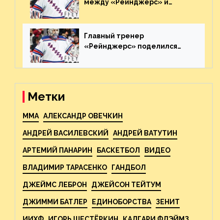
между «Рейнджерс» и
«Каролиной» после 7-го
матча плей-офф. Видео
Главный тренер
«Рейнджерс» поделился
ожиданиями от
предстоящего финала
Востока с «Тампой»
Метки
MMA
АЛЕКСАНДР ОВЕЧКИН
АНДРЕЙ ВАСИЛЕВСКИЙ
АНДРЕЙ ВАТУТИН
АРТЕМИЙ ПАНАРИН
БАСКЕТБОЛ
ВИДЕО
ВЛАДИМИР ТАРАСЕНКО
ГАНДБОЛ
ДЖЕЙМС ЛЕБРОН
ДЖЕЙСОН ТЕЙТУМ
ДЖИММИ БАТЛЕР
ЕДИНОБОРСТВА
ЗЕНИТ
ИИХФ
ИГОРЬ ШЕСТЁРКИН
КАЛГАРИ ФЛЭЙМЗ