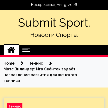
Skip
Воскресенье, Авг 9, 2026
to
content
Submit Sport.
Новости Спорта.
Home
Теннис
Матс Виландер: Ига Свёнтек задаёт
направление развития для женского
тенниса
Теннис