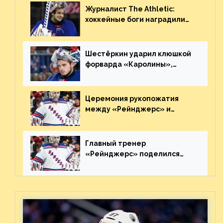
Журналист The Athletic:
хоккейные боги наградили
Шестёркина за стабильно
великолепную игру
Шестёркин ударил клюшкой
форварда «Каролины»,
агрессивно игравшего на
пятаке. Видео
Церемония рукопожатия
между «Рейнджерс» и
«Каролиной» после 7-го
матча плей-офф. Видео
Главный тренер
«Рейнджерс» поделился
ожиданиями от
предстоящего финала
Востока с «Тампой»