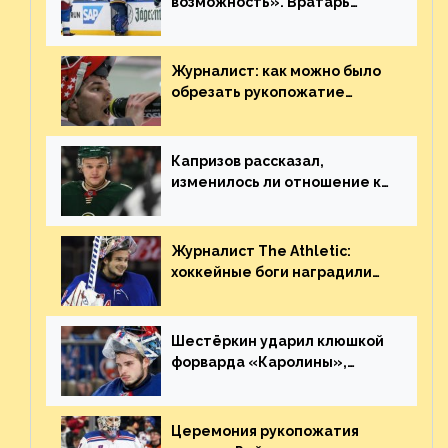
возможность». Вратарь
«Сент-Луиса» рассказал о
броске бутылкой в Кадри
Журналист: как можно было
обрезать рукопожатие
Георгиева и Деанджело?
Плохая работа, ESPN
Капризов рассказал,
изменилось ли отношение к
нему в НХЛ из-за ситуации на
Украине
Журналист The Athletic:
хоккейные боги наградили
Шестёркина за стабильно
великолепную игру
Шестёркин ударил клюшкой
форварда «Каролины»,
агрессивно игравшего на
пятаке. Видео
Церемония рукопожатия