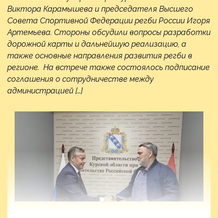
Виктора Карамышева и председателя Высшего
Совета Спортивной Федерации регби России Игоря
Артемьева. Стороны обсудили вопросы разработки
дорожной карты и дальнейшую реализацию, а
также основные направления развития регби в
регионе. На встрече также состоялось подписание
соглашения о сотрудничестве между
администрацией […]