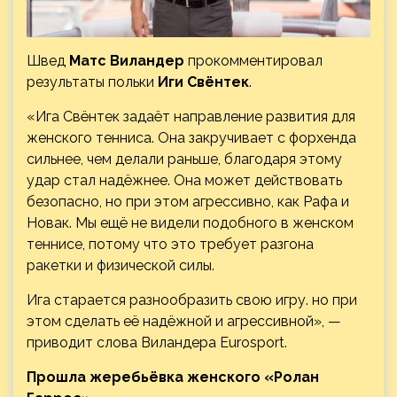
Швед
Матс Виландер
прокомментировал
результаты польки
Иги Свёнтек
.
«Ига Свёнтек задаёт направление развития для
женского тенниса. Она закручивает с форхенда
сильнее, чем делали раньше, благодаря этому
удар стал надёжнее. Она может действовать
безопасно, но при
этом агрессивно, как Рафа и
Новак. Мы ещё не видели подобного в женском
теннисе, потому что это требует разгона
ракетки и физической силы.
Ига старается разнообразить свою игру. но при
этом сделать её надёжной и агрессивной», —
приводит слова Виландера Eurosport.
Прошла жеребьёвка женского «Ролан