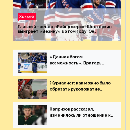
Хоккей
Главный тренер «Рейнджерс»: Шестёркин
выиграет «Везину» в этом году. Он
невероятен
«Данная богом
возможность». Вратарь
«Сент-Луиса» рассказал о
броске бутылкой в Кадри
Журналист: как можно было
обрезать рукопожатие
Георгиева и Деанджело?
Плохая работа, ESPN
Капризов рассказал,
изменилось ли отношение к
нему в НХЛ из-за ситуации на
Украине