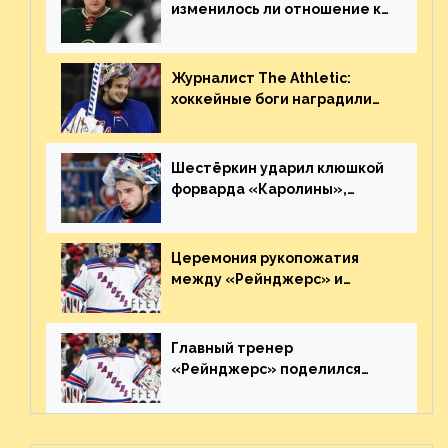
изменилось ли отношение к
нему в НХЛ из-за ситуации на
Украине
Журналист The Athletic:
хоккейные боги наградили
Шестёркина за стабильно
великолепную игру
Шестёркин ударил клюшкой
форварда «Каролины»,
агрессивно игравшего на
пятаке. Видео
Церемония рукопожатия
между «Рейнджерс» и
«Каролиной» после 7-го
матча плей-офф. Видео
Главный тренер
«Рейнджерс» поделился
ожиданиями от
предстоящего финала
Востока с «Тампой»