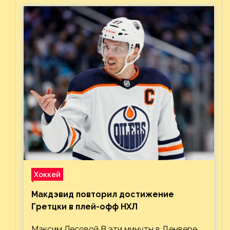
Хоккей
Макдэвид повторил достижение
Гретцки в плей-офф НХЛ
Максим Лесовой В эти минуты в Денвере