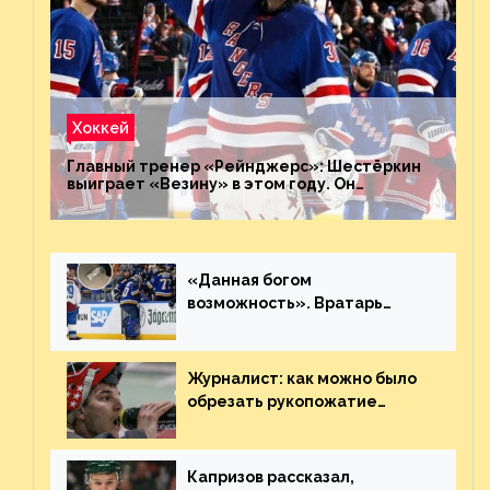
Хоккей
Главный тренер «Рейнджерс»: Шестёркин
выиграет «Везину» в этом году. Он
невероятен
«Данная богом
возможность». Вратарь
«Сент-Луиса» рассказал о
броске бутылкой в Кадри
Журналист: как можно было
обрезать рукопожатие
Георгиева и Деанджело?
Плохая работа, ESPN
Капризов рассказал,