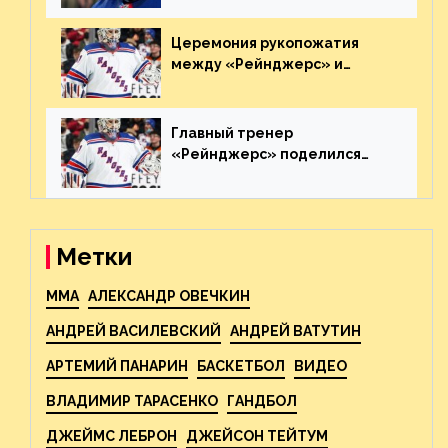
пятаке. Видео
Церемония рукопожатия
между «Рейнджерс» и
«Каролиной» после 7-го
матча плей-офф. Видео
Главный тренер
«Рейнджерс» поделился
ожиданиями от
предстоящего финала
Востока с «Тампой»
Метки
MMA
АЛЕКСАНДР ОВЕЧКИН
АНДРЕЙ ВАСИЛЕВСКИЙ
АНДРЕЙ ВАТУТИН
АРТЕМИЙ ПАНАРИН
БАСКЕТБОЛ
ВИДЕО
ВЛАДИМИР ТАРАСЕНКО
ГАНДБОЛ
ДЖЕЙМС ЛЕБРОН
ДЖЕЙСОН ТЕЙТУМ