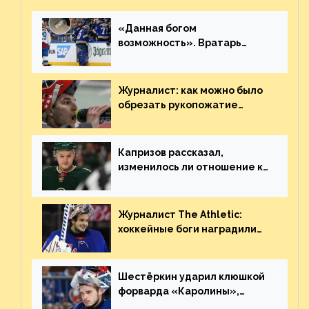
«Данная богом
возможность». Вратарь
«Сент-Луиса» рассказал о
броске бутылкой в Кадри
Журналист: как можно было
обрезать рукопожатие
Георгиева и Деанджело?
Плохая работа, ESPN
Капризов рассказал,
изменилось ли отношение к
нему в НХЛ из-за ситуации на
Украине
Журналист The Athletic:
хоккейные боги наградили
Шестёркина за стабильно
великолепную игру
Шестёркин ударил клюшкой
форварда «Каролины»,
агрессивно игравшего на