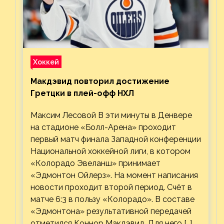
Хоккей
Макдэвид повторил достижение
Гретцки в плей-офф НХЛ
Максим Лесовой В эти минуты в Денвере
на стадионе «Болл-Арена» проходит
первый матч финала Западной конференции
Национальной хоккейной лиги, в котором
«Колорадо Эвеланш» принимает
«Эдмонтон Ойлерз». На момент написания
новости проходит второй период. Счёт в
матче 6:3 в пользу «Колорадо». В составе
«Эдмонтона» результативной передачей
отметился Коннор Макдэвид. Для него […]