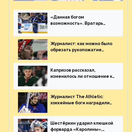
«Данная богом
возможность». Вратарь
«Сент-Луиса» рассказал о
броске бутылкой в Кадри
Журналист: как можно было
обрезать рукопожатие
Георгиева и Деанджело?
Плохая работа, ESPN
Капризов рассказал,
изменилось ли отношение к
нему в НХЛ из-за ситуации на
Украине
Журналист The Athletic:
хоккейные боги наградили
Шестёркина за стабильно
великолепную игру
Шестёркин ударил клюшкой
форварда «Каролины»,