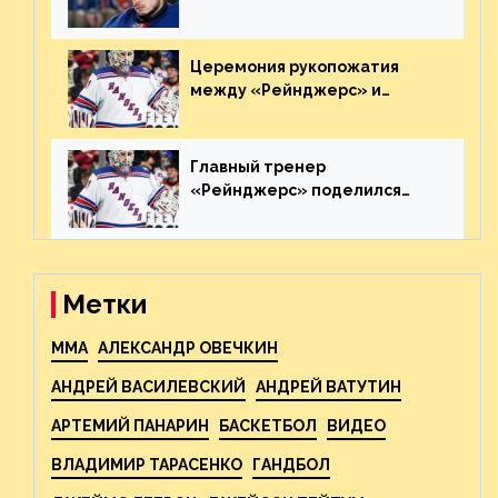
агрессивно игравшего на
пятаке. Видео
Церемония рукопожатия
между «Рейнджерс» и
«Каролиной» после 7-го
матча плей-офф. Видео
Главный тренер
«Рейнджерс» поделился
ожиданиями от
предстоящего финала
Востока с «Тампой»
Метки
MMA
АЛЕКСАНДР ОВЕЧКИН
АНДРЕЙ ВАСИЛЕВСКИЙ
АНДРЕЙ ВАТУТИН
АРТЕМИЙ ПАНАРИН
БАСКЕТБОЛ
ВИДЕО
ВЛАДИМИР ТАРАСЕНКО
ГАНДБОЛ