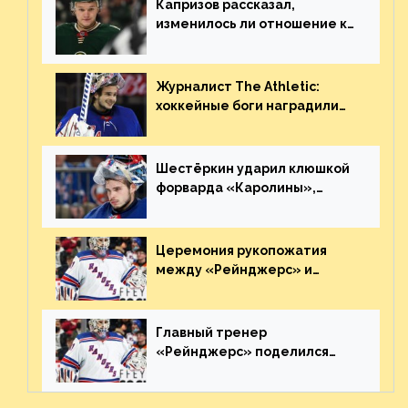
Капризов рассказал,
изменилось ли отношение к
нему в НХЛ из-за ситуации на
Украине
Журналист The Athletic:
хоккейные боги наградили
Шестёркина за стабильно
великолепную игру
Шестёркин ударил клюшкой
форварда «Каролины»,
агрессивно игравшего на
пятаке. Видео
Церемония рукопожатия
между «Рейнджерс» и
«Каролиной» после 7-го
матча плей-офф. Видео
Главный тренер
«Рейнджерс» поделился
ожиданиями от
предстоящего финала