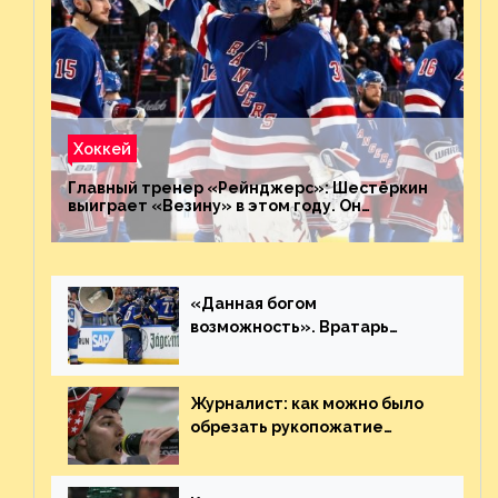
Хоккей
Главный тренер «Рейнджерс»: Шестёркин
выиграет «Везину» в этом году. Он
невероятен
«Данная богом
возможность». Вратарь
«Сент-Луиса» рассказал о
броске бутылкой в Кадри
Журналист: как можно было
обрезать рукопожатие
Георгиева и Деанджело?
Плохая работа, ESPN