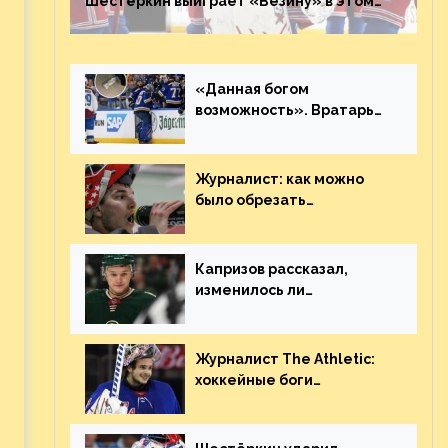
Шестёркин выиграет «Везину» в этом
году. Он невероятен
«Данная богом
возможность». Вратарь
«Сент-Луиса» рассказал
о броске бутылкой в
Кадри
Журналист: как можно
было обрезать
3
рукопожатие Георгиева и
Деанджело? Плохая
работа, ESPN
Капризов рассказал,
изменилось ли
отношение к нему в НХЛ
из-за ситуации на
Украине
Журналист The Athletic:
хоккейные боги
наградили Шестёркина за
стабильно великолепную
игру