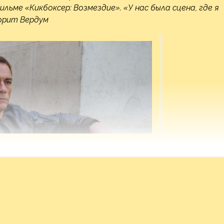
льме «Кикбоксер: Возмездие». «У нас была сцена, где я
орит Вердум