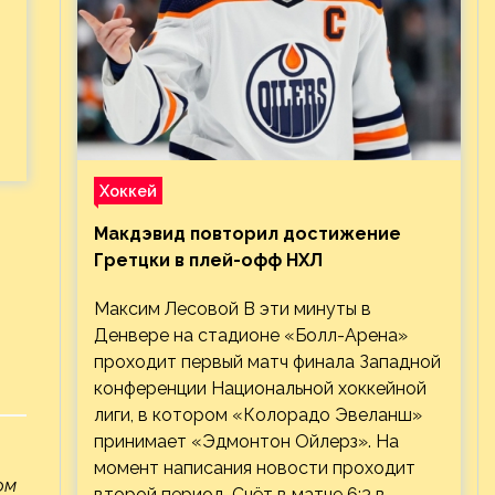
Хоккей
Макдэвид повторил достижение
Гретцки в плей-офф НХЛ
Максим Лесовой В эти минуты в
Денвере на стадионе «Болл-Арена»
проходит первый матч финала Западной
конференции Национальной хоккейной
лиги, в котором «Колорадо Эвеланш»
принимает «Эдмонтон Ойлерз». На
момент написания новости проходит
ом
второй период. Счёт в матче 6:3 в