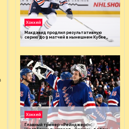
Хоккей
Макдэвид продлил результативную
серию до 9 матчей в нынешнем Кубке
Стэнли
в
Хоккей
Главный тренер «Рейнджерс»: