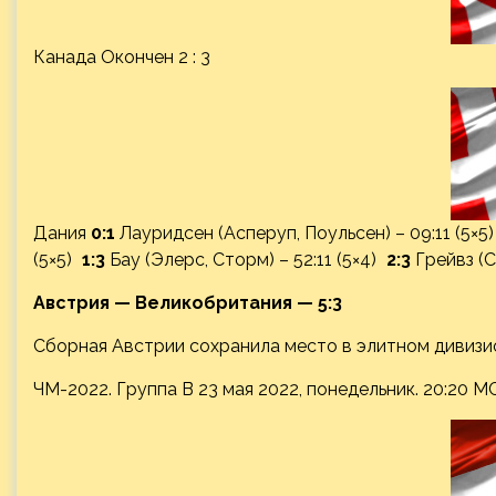
Канада Окончен 2 : 3
Дания
0:1
Лауридсен (Асперуп, Поульсен) – 09:11 (5×5
(5×5)
1:3
Бау (Элерс, Сторм) – 52:11 (5×4)
2:3
Грейвз (С
Австрия — Великобритания — 5:3
Сборная Австрии сохранила место в элитном дивизи
ЧМ-2022. Группа B 23 мая 2022, понедельник. 20:20 М