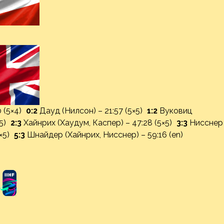
0 (5×4)
0:2
Дауд (Нилсон) – 21:57 (5×5)
1:2
Вуковиц
×5)
2:3
Хайнрих (Хаудум, Каспер) – 47:28 (5×5)
3:3
Нисснер
5×5)
5:3
Шнайдер (Хайнрих, Нисснер) – 59:16 (en)