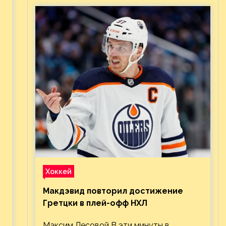
Хоккей
Макдэвид повторил достижение
Гретцки в плей-офф НХЛ
Максим Лесовой В эти минуты в