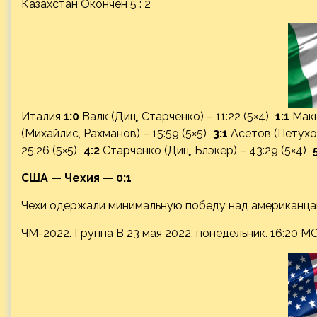
Казахстан Окончен 5 : 2
Италия
1:0
Валк (Диц, Старченко) – 11:22 (5×4)
1:1
Макн
(Михайлис, Рахманов) – 15:59 (5×5)
3:1
Асетов (Петухов
25:26 (5×5)
4:2
Старченко (Диц, Блэкер) – 43:29 (5×4)
США — Чехия — 0:1
Чехи одержали минимальную победу над американцам
ЧМ-2022. Группа B 23 мая 2022, понедельник. 16:20 М