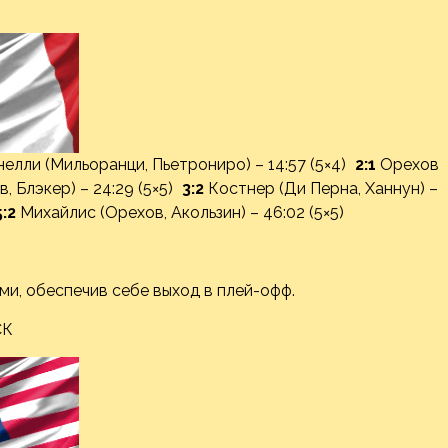
елли (Мильоранци, Пьетрониро) – 14:57 (5×4)
2:1
Орехов
, Блэкер) – 24:29 (5×5)
3:2
Костнер (Ди Перна, Ханнун) –
5:2
Михайлис (Орехов, Акользин) – 46:02 (5×5)
и, обеспечив себе выход в плей-офф.
СК