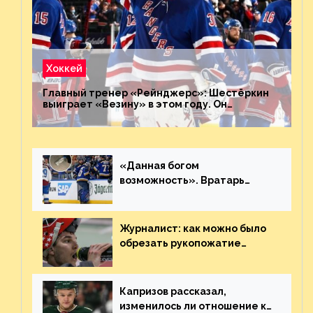
Хоккей
Главный тренер «Рейнджерс»: Шестёркин
выиграет «Везину» в этом году. Он
невероятен
«Данная богом
возможность». Вратарь
«Сент-Луиса» рассказал о
броске бутылкой в Кадри
Журналист: как можно было
обрезать рукопожатие
Георгиева и Деанджело?
Плохая работа, ESPN
Капризов рассказал,
изменилось ли отношение к