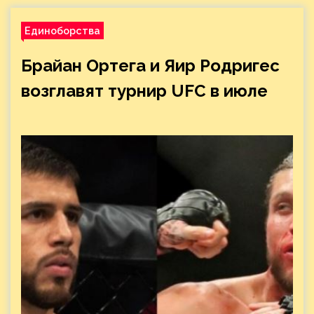
Единоборства
Брайан Ортега и Яир Родригес
возглавят турнир UFC в июле