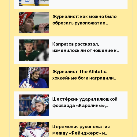
«Сент-Луиса» рассказал о
броске бутылкой в Кадри
Журналист: как можно было
обрезать рукопожатие
Георгиева и Деанджело?
Плохая работа, ESPN
Капризов рассказал,
изменилось ли отношение к
нему в НХЛ из-за ситуации на
Украине
Журналист The Athletic:
хоккейные боги наградили
Шестёркина за стабильно
великолепную игру
Шестёркин ударил клюшкой
форварда «Каролины»,
агрессивно игравшего на
пятаке. Видео
Церемония рукопожатия
между «Рейнджерс» и