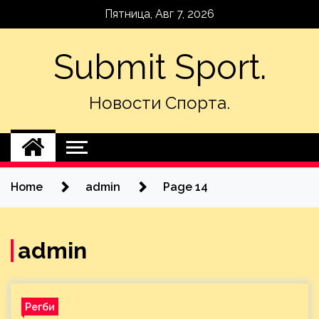
Skip
Пятница, Авг 7, 2026
to
content
Submit Sport.
Новости Спорта.
Home
admin
Page 14
admin
Регби