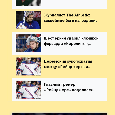
нему в НХЛ из-за ситуации на
Украине
Журналист The Athletic:
хоккейные боги наградили
Шестёркина за стабильно
великолепную игру
Шестёркин ударил клюшкой
форварда «Каролины»,
агрессивно игравшего на
пятаке. Видео
Церемония рукопожатия
между «Рейнджерс» и
«Каролиной» после 7-го
матча плей-офф. Видео
Главный тренер
«Рейнджерс» поделился
ожиданиями от
предстоящего финала
Востока с «Тампой»