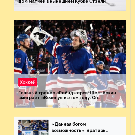
до 9 матчей в нынешнем Кубке Стэнли
Хоккей
Главный тренер «Рейнджерс»: Шестёркин
выиграет «Везину» в этом году. Он
невероятен
«Данная богом
возможность». Вратарь