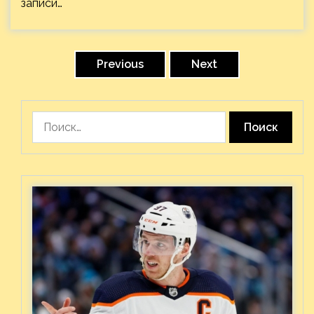
записи…
Пагинация
записей
Previous
Next
Найти: