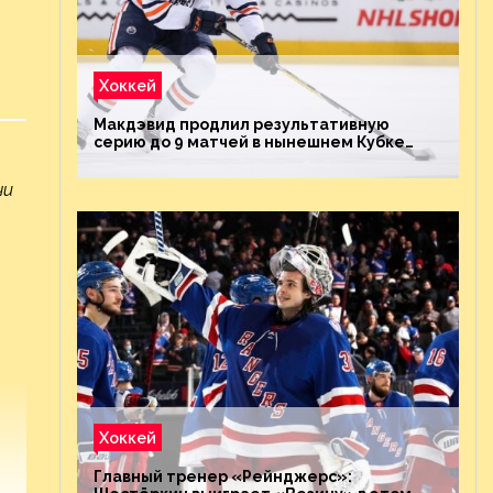
Хоккей
Макдэвид продлил результативную
серию до 9 матчей в нынешнем Кубке
Стэнли
чи
Хоккей
Главный тренер «Рейнджерс»: