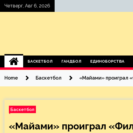
Skip
Четверг, Авг 6, 2026
to
content
БАСКЕТБОЛ
ГАНДБОЛ
ЕДИНОБОРСТВА
Home
Баскетбол
«Майами» проиграл «
Баскетбол
«Майами» проиграл «Фил