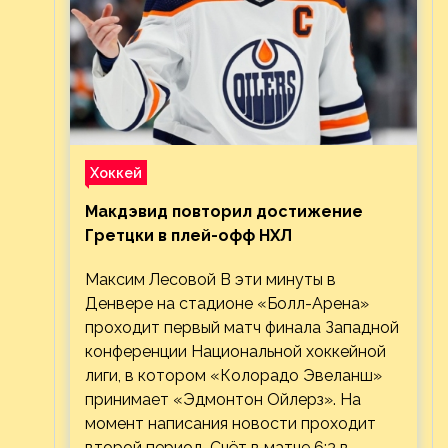
Хоккей
Макдэвид повторил достижение
Гретцки в плей-офф НХЛ
Максим Лесовой В эти минуты в
Денвере на стадионе «Болл-Арена»
проходит первый матч финала Западной
конференции Национальной хоккейной
лиги, в котором «Колорадо Эвеланш»
принимает «Эдмонтон Ойлерз». На
момент написания новости проходит
второй период. Счёт в матче 6:3 в