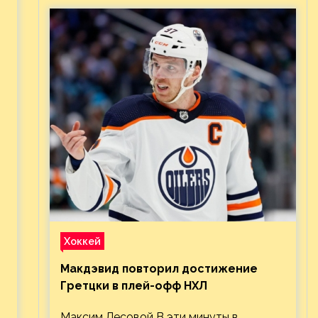
Хоккей
Макдэвид повторил достижение
Гретцки в плей-офф НХЛ
Максим Лесовой В эти минуты в