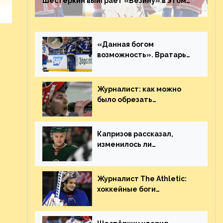
Шестёркин выиграет «Везину» в этом
году. Он невероятен
«Данная богом
возможность». Вратарь
«Сент-Луиса» рассказал
о броске бутылкой в
Кадри
Журналист: как можно
было обрезать
рукопожатие Георгиева и
Деанджело? Плохая
работа, ESPN
Капризов рассказал,
изменилось ли
отношение к нему в НХЛ
из-за ситуации на
Украине
Журналист The Athletic:
хоккейные боги
наградили Шестёркина за
стабильно великолепную
игру