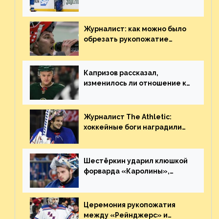
«Сент-Луиса» рассказал о
броске бутылкой в Кадри
Журналист: как можно было
обрезать рукопожатие
Георгиева и Деанджело?
Плохая работа, ESPN
Капризов рассказал,
изменилось ли отношение к
нему в НХЛ из-за ситуации на
Украине
Журналист The Athletic:
хоккейные боги наградили
Шестёркина за стабильно
великолепную игру
Шестёркин ударил клюшкой
форварда «Каролины»,
агрессивно игравшего на
пятаке. Видео
Церемония рукопожатия
между «Рейнджерс» и