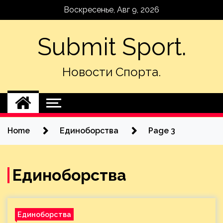
Skip
Воскресенье, Авг 9, 2026
to
content
Submit Sport.
Новости Спорта.
Home
Единоборства
Page 3
Единоборства
Единоборства