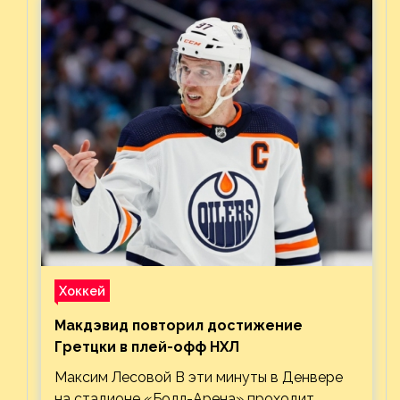
Хоккей
Макдэвид повторил достижение
Гретцки в плей-офф НХЛ
Максим Лесовой В эти минуты в Денвере
на стадионе «Болл-Арена» проходит