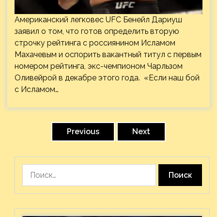
Американский легковес UFC Бенейл Дариуш
заявил о том, что готов определить вторую
строчку рейтинга с россиянином Исламом
Махачевым и оспорить вакантный титул с первым
номером рейтинга, экс-чемпионом Чарльзом
Оливейрой в декабре этого года. «Если наш бой
с Исламом…
Пагинация
записей
Previous
Next
Найти: