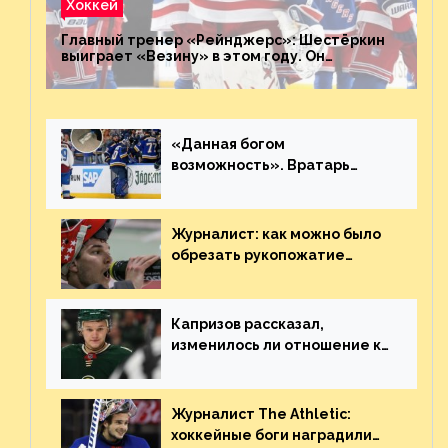
Хоккей
Главный тренер «Рейнджерс»: Шестёркин
выиграет «Везину» в этом году. Он
невероятен
«Данная богом
возможность». Вратарь
«Сент-Луиса» рассказал о
броске бутылкой в Кадри
Журналист: как можно было
обрезать рукопожатие
Георгиева и Деанджело?
Плохая работа, ESPN
Капризов рассказал,
изменилось ли отношение к
нему в НХЛ из-за ситуации на
Украине
Журналист The Athletic:
хоккейные боги наградили