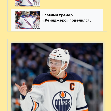
«Каролиной» после 7-го
матча плей-офф. Видео
Главный тренер
«Рейнджерс» поделился
ожиданиями от
предстоящего финала
Востока с «Тампой»