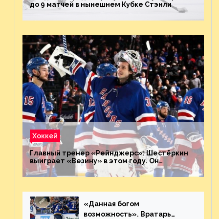
до 9 матчей в нынешнем Кубке Стэнли
Хоккей
Главный тренер «Рейнджерс»: Шестёркин
выиграет «Везину» в этом году. Он
невероятен
«Данная богом
возможность». Вратарь