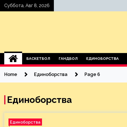
Skip
Суббота, Авг 8, 2026
to
content
БАСКЕТБОЛ
ГАНДБОЛ
ЕДИНОБОРСТВА
Home
Единоборства
Page 6
Единоборства
Единоборства