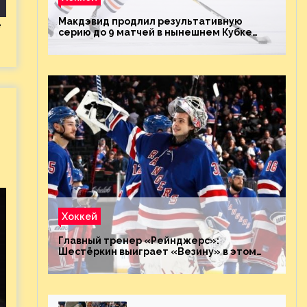
Макдэвид продлил результативную
е
серию до 9 матчей в нынешнем Кубке
Стэнли
Хоккей
Главный тренер «Рейнджерс»:
Шестёркин выиграет «Везину» в этом
году. Он невероятен