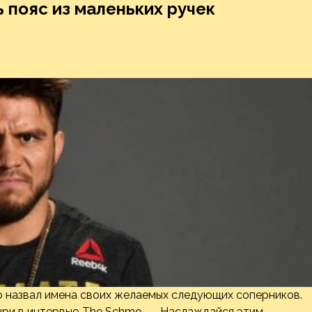
 пояс из маленьких ручек
о назвал имена своих желаемых следующих соперников.
нри в интервью The Schmo. — Наслаждайся этим