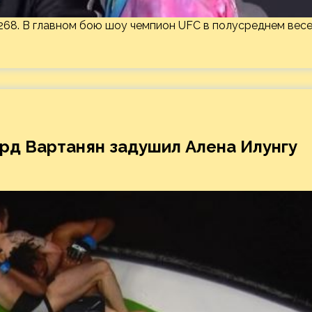
68. В главном бою шоу чемпион UFC в полусреднем вес
ард Вартанян задушил Алена Илунгу