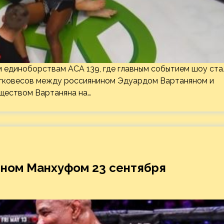
м единоборствам ACA 139, где главным событием шоу ста
легковесов между россиянином Эдуардом Вартаняном и
ществом Вартаняна на…
ином Манхуфом 23 сентября