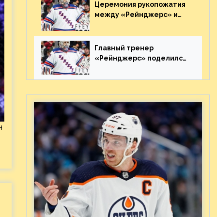
Видео
Церемония рукопожатия
между «Рейнджерс» и
«Каролиной» после 7-го
матча плей-офф. Видео
Главный тренер
«Рейнджерс» поделился
ожиданиями от
предстоящего финала
Востока с «Тампой»
н