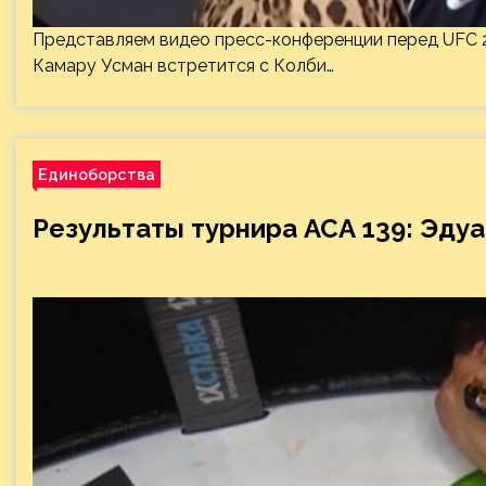
Представляем видео пресс-конференции перед UFC 2
Камару Усман встретится с Колби…
Единоборства
Результаты турнира ACA 139: Эду