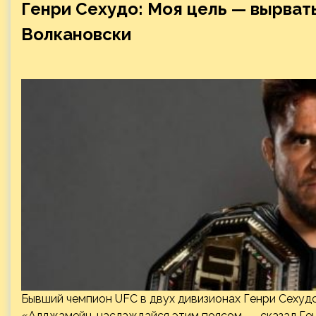
Генри Сехудо: Моя цель — вырвать
Волкановски
Бывший чемпион UFC в двух дивизионах Генри Сехуд
«Алджамейн, наслаждайся этим поясом, — сказал Ге