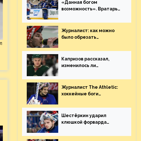
«Данная богом
возможность». Вратарь
«Сент-Луиса» рассказал
о броске бутылкой в
Кадри
Журналист: как можно
было обрезать
л
рукопожатие Георгиева и
Деанджело? Плохая
работа, ESPN
Капризов рассказал,
изменилось ли
отношение к нему в НХЛ
из-за ситуации на
Украине
Журналист The Athletic:
хоккейные боги
наградили Шестёркина за
стабильно великолепную
игру
Шестёркин ударил
клюшкой форварда
«Каролины», агрессивно
игравшего на пятаке.