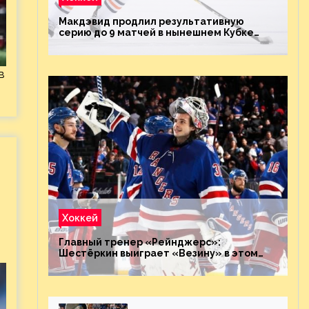
Макдэвид продлил результативную
серию до 9 матчей в нынешнем Кубке
Стэнли
в
Хоккей
Главный тренер «Рейнджерс»:
Шестёркин выиграет «Везину» в этом
году. Он невероятен