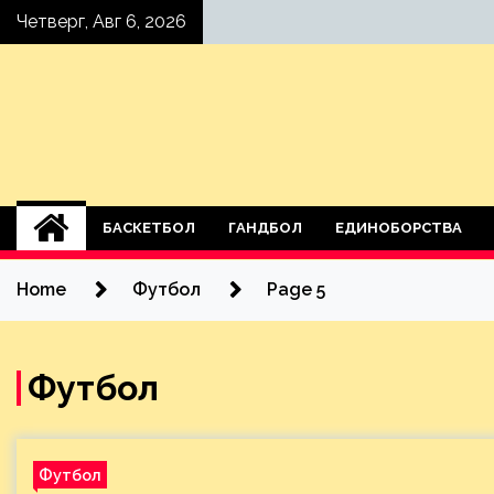
Skip
Четверг, Авг 6, 2026
to
content
БАСКЕТБОЛ
ГАНДБОЛ
ЕДИНОБОРСТВА
Home
Футбол
Page 5
Футбол
Футбол