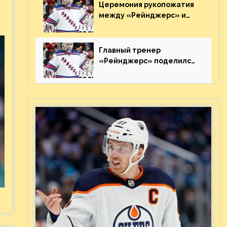
Видео
Церемония рукопожатия
между «Рейнджерс» и
«Каролиной» после 7-го
матча плей-офф. Видео
Главный тренер
«Рейнджерс» поделился
ожиданиями от
предстоящего финала
Востока с «Тампой»