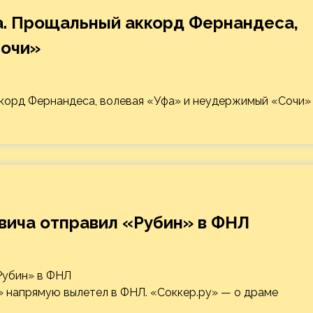
а. Прощальный аккорд Фернандеса,
Сочи»
…
вича отправил «Рубин» в ФНЛ
н» напрямую вылетел в ФНЛ. «Соккер.ру» — о драме