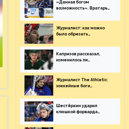
«Данная богом
возможность». Вратарь
«Сент-Луиса» рассказал
о броске бутылкой в
Кадри
Журналист: как можно
было обрезать
рукопожатие Георгиева и
Деанджело? Плохая
работа, ESPN
Капризов рассказал,
изменилось ли
отношение к нему в НХЛ
из-за ситуации на
Украине
Журналист The Athletic:
хоккейные боги
наградили Шестёркина за
стабильно великолепную
игру
Шестёркин ударил
клюшкой форварда
«Каролины», агрессивно
игравшего на пятаке.