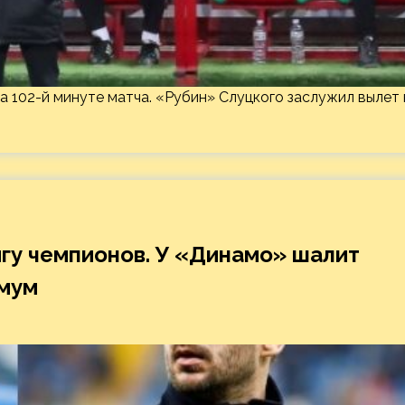
 на 102-й минуте матча. «Рубин» Слуцкого заслужил вылет 
игу чемпионов. У «Динамо» шалит
имум