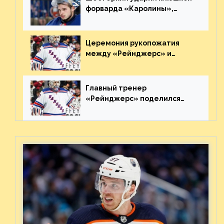
форварда «Каролины»,
агрессивно игравшего на
пятаке. Видео
Церемония рукопожатия
между «Рейнджерс» и
«Каролиной» после 7-го
матча плей-офф. Видео
Главный тренер
«Рейнджерс» поделился
ожиданиями от
предстоящего финала
Востока с «Тампой»