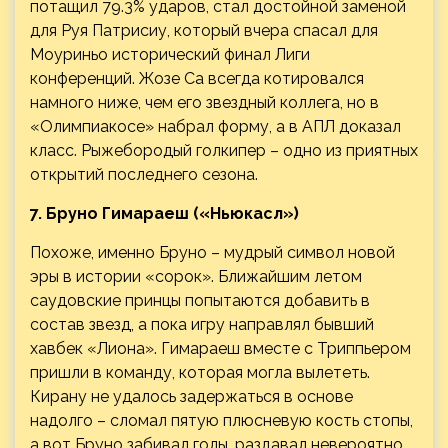
потащил 79.3% ударов, стал достойной заменой
для Руя Патрисиу, который вчера спасал для
Моуриньо исторический финал Лиги
конференций. Жозе Са всегда котировался
намного ниже, чем его звездный коллега, но в
«Олимпиакосе» набрал форму, а в АПЛ доказал
класс. Рыжебородый голкипер – одно из приятных
открытий последнего сезона.
7. Бруно Гимараеш («Ньюкасл»)
Похоже, именно Бруно – мудрый символ новой
эры в истории «сорок». Ближайшим летом
саудовские принцы попытаются добавить в
состав звезд, а пока игру направлял бывший
хавбек «Лиона». Гимараеш вместе с Триппьером
пришли в команду, которая могла вылететь.
Кирану не удалось задержаться в основе
надолго – сломал пятую плюсневую кость стопы,
а вот Бруно забивал голы, раздавал невероятно