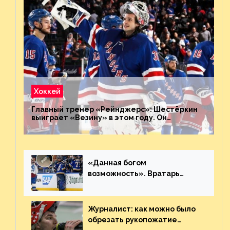
Хоккей
Главный тренер «Рейнджерс»: Шестёркин
выиграет «Везину» в этом году. Он
невероятен
«Данная богом
возможность». Вратарь
«Сент-Луиса» рассказал о
броске бутылкой в Кадри
Журналист: как можно было
обрезать рукопожатие