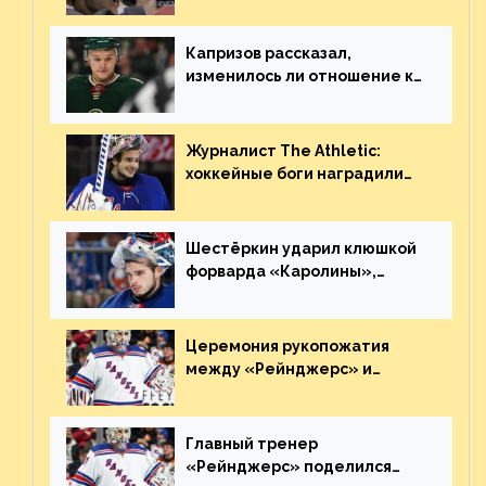
Георгиева и Деанджело?
Плохая работа, ESPN
Капризов рассказал,
изменилось ли отношение к
нему в НХЛ из-за ситуации на
Украине
Журналист The Athletic:
хоккейные боги наградили
Шестёркина за стабильно
великолепную игру
Шестёркин ударил клюшкой
форварда «Каролины»,
агрессивно игравшего на
пятаке. Видео
Церемония рукопожатия
между «Рейнджерс» и
«Каролиной» после 7-го
матча плей-офф. Видео
Главный тренер
«Рейнджерс» поделился