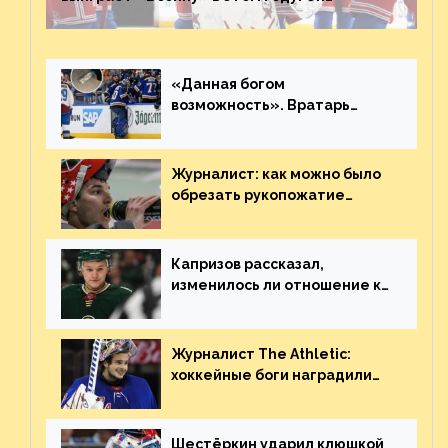
невероятен
«Данная богом
возможность». Вратарь
«Сент-Луиса» рассказал о
броске бутылкой в Кадри
Журналист: как можно было
обрезать рукопожатие
Георгиева и Деанджело?
Плохая работа, ESPN
Капризов рассказал,
изменилось ли отношение к
нему в НХЛ из-за ситуации на
Украине
Журналист The Athletic:
хоккейные боги наградили
Шестёркина за стабильно
великолепную игру
Шестёркин ударил клюшкой