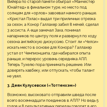
Вийера по старой памяти обыграл «Манчестер
Юнайтед» в финальном туре, но место под
солнцем для «орлов» завоевал намного раньше.
«Кристал Пэлас» выдал три приличных отрезка
за сезон, а Конор Галлахер забил 8 мячей, сделал
3 ассиста. А еще замечал Заха, понимал
напарников по центру поля и развернул по ходу
сезона английскую дискуссию. Стоит ли «Челси»
искать место в основе для Конора? Галлахер
устал от Чемпионшипа, где набирался опыта
раньше, и перерос уровень середняка АПЛ.
Теперь Тухелю пора принимать решение. Или
доверять хавбеку, или отпускать, чтобы талант
не увял.
3. Деян Кулусевски («Тоттенхэм»)
Возможно, высоковато отправили шведа после
всего восемнадцати поединков в АПЛ? Но ведь 5
голов и 8 результативных передач говорят в его