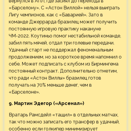
вернулся в АПЛ, где засиял до перехода в
«Барселону». С «Астон Виллой» нельзя выиграть
Лигу чемпионов, как с «Баварией». Зато в
команде Джеррарда бразилец может получить
постоянную игровую практику накануне
ЧМ-2022. Коутиньо помог нестабильной команде,
забил пять мячей, отдал три голевые передачи.
Удачный старт не поддержал феноменальным
продолжением, но за короткое время напомнил о
себе. Может подписать с клубом из Бирмингема
постоянный контракт. Дополнительно отметим,
что ради «Астон Виллы» бразилец готов
получать на 70% меньше денег, чем в
«Барселоне».
9. Мартин Эдегор («Арсенал»)
Вратарь Рамсдейл «тащил» в отдельных матчах,
так что можно записать его трансфер в удачный,
особенно если голкипер минимизирует