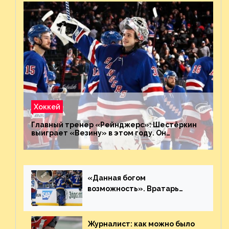
Хоккей
Главный тренер «Рейнджерс»: Шестёркин
выиграет «Везину» в этом году. Он
невероятен
«Данная богом
возможность». Вратарь
«Сент-Луиса» рассказал о
броске бутылкой в Кадри
Журналист: как можно было