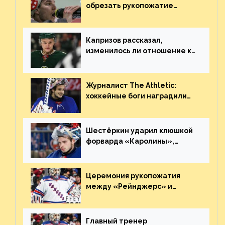
обрезать рукопожатие
Георгиева и Деанджело?
Плохая работа, ESPN
Капризов рассказал,
изменилось ли отношение к
нему в НХЛ из-за ситуации на
Украине
Журналист The Athletic:
хоккейные боги наградили
Шестёркина за стабильно
великолепную игру
Шестёркин ударил клюшкой
форварда «Каролины»,
агрессивно игравшего на
пятаке. Видео
Церемония рукопожатия
между «Рейнджерс» и
«Каролиной» после 7-го
матча плей-офф. Видео
Главный тренер