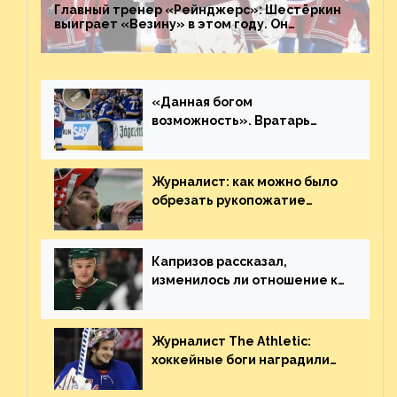
Главный тренер «Рейнджерс»: Шестёркин
выиграет «Везину» в этом году. Он
невероятен
«Данная богом
возможность». Вратарь
«Сент-Луиса» рассказал о
броске бутылкой в Кадри
Журналист: как можно было
обрезать рукопожатие
Георгиева и Деанджело?
Плохая работа, ESPN
Капризов рассказал,
изменилось ли отношение к
нему в НХЛ из-за ситуации на
Украине
Журналист The Athletic:
хоккейные боги наградили
Шестёркина за стабильно