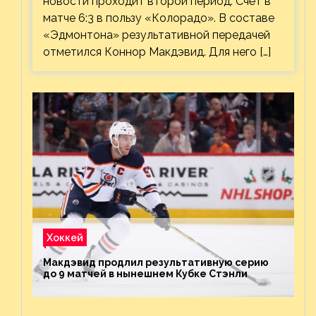
новости проходит второй период. Счёт в
матче 6:3 в пользу «Колорадо». В составе
«Эдмонтона» результативной передачей
отметился Коннор Макдэвид. Для него […]
Хоккей
Макдэвид продлил результативную серию
до 9 матчей в нынешнем Кубке Стэнли