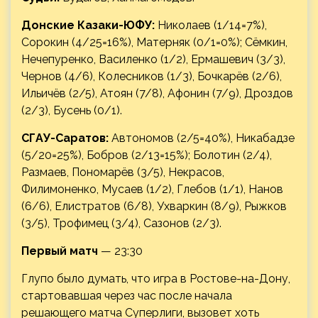
Донские Казаки-ЮФУ:
Николаев (1/14=7%),
Сорокин (4/25=16%), Матерняк (0/1=0%); Сёмкин,
Нечепуренко, Василенко (1/2), Ермашевич (3/3),
Чернов (4/6), Колесников (1/3), Бочкарёв (2/6),
Ильичёв (2/5), Атоян (7/8), Афонин (7/9), Дроздов
(2/3), Бусень (0/1).
СГАУ-Саратов:
Автономов (2/5=40%), Никабадзе
(5/20=25%), Бобров (2/13=15%); Болотин (2/4),
Размаев, Пономарёв (3/5), Некрасов,
Филимоненко, Мусаев (1/2), Глебов (1/1), Нанов
(6/6), Елистратов (6/8), Ухваркин (8/9), Рыжков
(3/5), Трофимец (3/4), Сазонов (2/3).
Первый матч
— 23:30
Глупо было думать, что игра в Ростове-на-Дону,
стартовавшая через час после начала
решающего матча Суперлиги, вызовет хоть