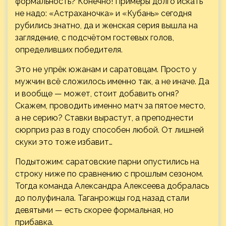
формальность? Конечно! Примеры долго искать
не надо: «Астраханочка» и «Кубань» сегодня
рубились знатно, да и женская серия вышла на
заглядение, с подсчётом гостевых голов,
определивших победителя.
Это не упрёк южанам и саратовцам. Просто у
мужчин всё сложилось именно так, а не иначе. Да
и вообще — может, стоит добавить огня?
Скажем, проводить именно матч за пятое место,
а не серию? Ставки вырастут, а преподнести
сюрприз раз в году способен любой. От лишней
скуки это тоже избавит…
Подытожим: саратовские парни опустились на
строку ниже по сравнению с прошлым сезоном.
Тогда команда Александра Алексеева добралась
до полуфинала. Таганрожцы год назад стали
девятыми — есть скорее формальная, но
прибавка.