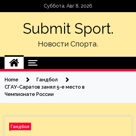
Skip
Суббота, Авг 8, 2026
to
content
Submit Sport.
Новости Спорта.
Home
Гандбол
СГАУ-Саратов занял 5-е место в
Чемпионате России
Гандбол