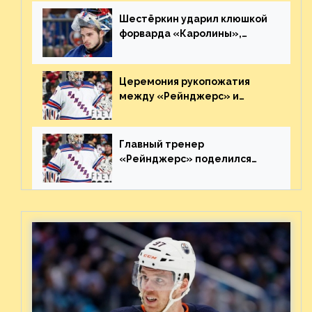
великолепную игру
Шестёркин ударил клюшкой
форварда «Каролины»,
агрессивно игравшего на
пятаке. Видео
Церемония рукопожатия
между «Рейнджерс» и
«Каролиной» после 7-го
матча плей-офф. Видео
Главный тренер
«Рейнджерс» поделился
ожиданиями от
предстоящего финала
Востока с «Тампой»