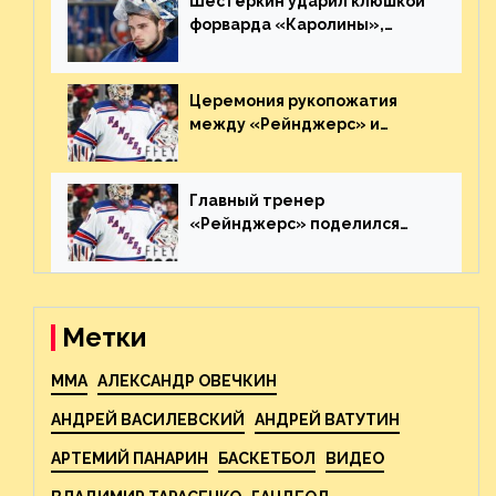
Шестёркин ударил клюшкой
форварда «Каролины»,
агрессивно игравшего на
пятаке. Видео
Церемония рукопожатия
между «Рейнджерс» и
«Каролиной» после 7-го
матча плей-офф. Видео
Главный тренер
«Рейнджерс» поделился
ожиданиями от
предстоящего финала
Востока с «Тампой»
Метки
MMA
АЛЕКСАНДР ОВЕЧКИН
АНДРЕЙ ВАСИЛЕВСКИЙ
АНДРЕЙ ВАТУТИН
АРТЕМИЙ ПАНАРИН
БАСКЕТБОЛ
ВИДЕО