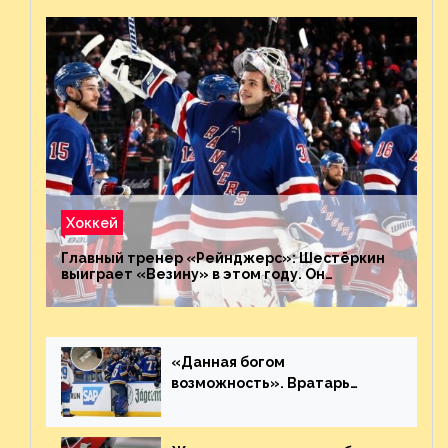
Хоккей
Главный тренер «Рейнджерс»: Шестёркин
выиграет «Везину» в этом году. Он
невероятен
«Данная богом
возможность». Вратарь
«Сент-Луиса» рассказал о
броске бутылкой в Кадри