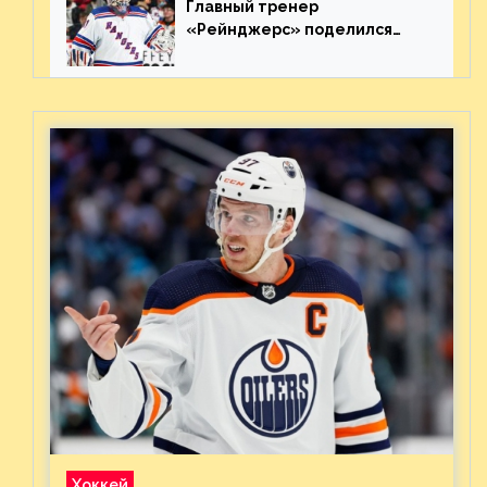
Главный тренер
«Рейнджерс» поделился
ожиданиями от
предстоящего финала
Востока с «Тампой»
Хоккей