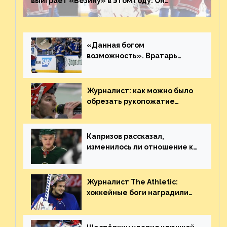
выиграет «Везину» в этом году. Он
невероятен
«Данная богом
возможность». Вратарь
«Сент-Луиса» рассказал о
броске бутылкой в Кадри
Журналист: как можно было
обрезать рукопожатие
Георгиева и Деанджело?
Плохая работа, ESPN
Капризов рассказал,
изменилось ли отношение к
нему в НХЛ из-за ситуации на
Украине
Журналист The Athletic:
хоккейные боги наградили
Шестёркина за стабильно
великолепную игру