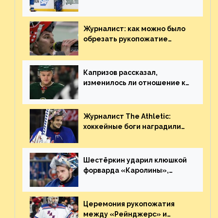
«Сент-Луиса» рассказал о
броске бутылкой в Кадри
Журналист: как можно было
обрезать рукопожатие
Георгиева и Деанджело?
Плохая работа, ESPN
Капризов рассказал,
изменилось ли отношение к
нему в НХЛ из-за ситуации на
Украине
Журналист The Athletic:
хоккейные боги наградили
Шестёркина за стабильно
великолепную игру
Шестёркин ударил клюшкой
форварда «Каролины»,
агрессивно игравшего на
пятаке. Видео
Церемония рукопожатия
между «Рейнджерс» и