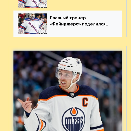
«Каролиной» после 7-го
матча плей-офф. Видео
Главный тренер
«Рейнджерс» поделился
ожиданиями от
предстоящего финала
Востока с «Тампой»