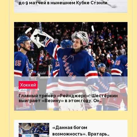
до 9 матчей в нынешнем Кубке Стэнли
Хоккей
Главный тренер «Рейнджерс»: Шестёркин
выиграет «Везину» в этом году. Он
невероятен
«Данная богом
возможность». Вратарь