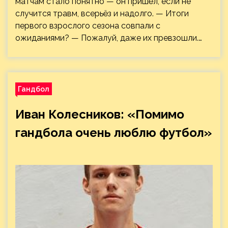
матчам стало понятно — он пришёл, если не
случится травм, всерьёз и надолго. — Итоги
первого взрослого сезона совпали с
ожиданиями? — Пожалуй, даже их превзошли.…
Гандбол
Иван Колесников: «Помимо
гандбола очень люблю футбол»