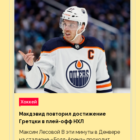
Хоккей
Макдэвид повторил достижение
Гретцки в плей-офф НХЛ
Максим Лесовой В эти минуты в Денвере
на стадионе «Болл-Арена» проходит