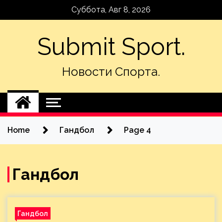
Skip
Суббота, Авг 8, 2026
to
content
Submit Sport.
Новости Спорта.
Home
Гандбол
Page 4
Гандбол
Гандбол